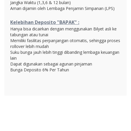
Jangka Waktu (1,3,6 & 12 bulan)
Aman dijamin oleh Lembaga Penjamin Simpanan (LPS)
Kelebihan Deposito "BAPAK" :
Hanya bisa dicairkan dengan menggunakan Bilyet asli ke
tabungan atau tunai
Memiliki fasilitas perpanjangan otomatis, sehingga proses
rollover lebih mudah
Suku bunga jauh lebih tinggi dibanding lembaga keuangan
lain
Dapat digunakan sebagai agunan pinjaman
Bunga Deposito 6% Per Tahun